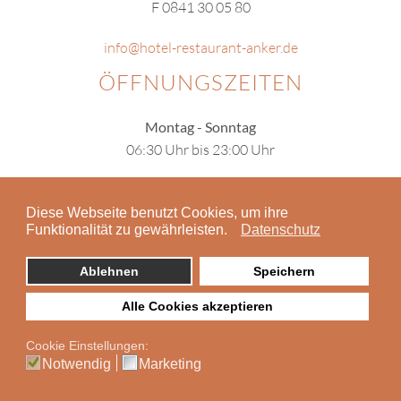
F 0841 30 05 80
info@hotel-restaurant-anker.de
ÖFFNUNGSZEITEN
Montag - Sonntag
06:30 Uhr bis 23:00 Uhr
Warme Küche
11:30 Uhr bis 14:00 Uhr
Diese Webseite benutzt Cookies, um ihre
Funktionalität zu gewährleisten.
Datenschutz
17:30 Uhr bis 21:00 Uhr
Ablehnen
Speichern
Alle Cookies akzeptieren
Cookie Einstellungen:
Notwendig
Marketing